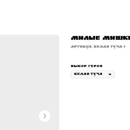
Милые Мишк
Артикул:
Белая Туча-1
Выбор героя