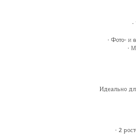
·
· Фото- и
· 
Идеально дл
· 2 рос