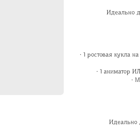
Идеально д
· 1 ростовая кукла н
· 1 аниматор И
· 
Идеально 