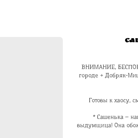
Са
ВНИМАНИЕ, БЕСПОРЯ
городе + Добряк-М
Готовы к хаосу, 
* Сашенька – на
выдумщица! Она обож