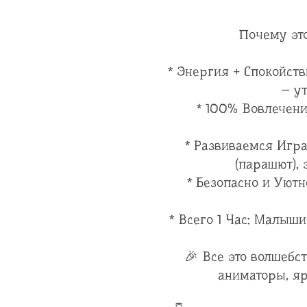
Почему эт
* Энергия + Спокойств
– у
* 100% Вовлечен
* Развиваемся Игра
(парашют), 
* Безопасно и Уют
* Всего 1 Час: Малыши
🎉 Все это волшебс
аниматоры, яр