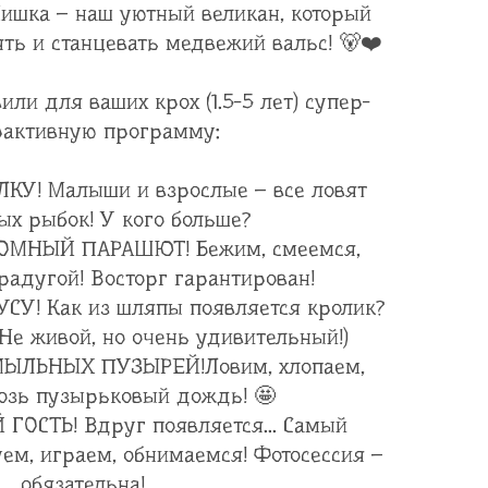
ишка – наш уютный великан, который
ять и станцевать медвежий вальс! 🐻❤️
или для ваших крох (1.5-5 лет) супер-
рактивную программу:
ЛКУ! Малыши и взрослые – все ловят
ых рыбок! У кого больше?
ГРОМНЫЙ ПАРАШЮТ! Бежим, смеемся,
радугой! Восторг гарантирован!
УСУ! Как из шляпы появляется кролик?
Не живой, но очень удивительный!)
 МЫЛЬНЫХ ПУЗЫРЕЙ!Ловим, хлопаем,
возь пузырьковый дождь! 🤩
 ГОСТЬ! Вдруг появляется... Самый
ем, играем, обнимаемся! Фотосессия –
обязательна!