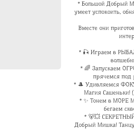
* Большой Добрый М
умеет успокоить, обн
Вместе они приготов
инте
* 🎣 Играем в РЫБА
волшебн
* 🌈 Запускаем О
прячемся под 
* 🎩 Удивляемся ФОК
Магия Сашеньки! (
* ✨ Тонем в МОРЕ
бегаем ск
* 🐻💥 СЕКРЕТНЫЙ
Добрый Мишка! Танцу